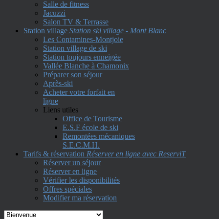
Salle de fitness
Jacuzzi
Salon TV & Terrasse
Station village
Station ski village - Mont Blanc
Les Contamines-Montjoie
Station village de ski
Station toujours enneigée
Vallée Blanche à Chamonix
Préparer son séjour
Après-ski
Acheter votre forfait en
ligne
Liens utiles
Office de Tourisme
E.S.F école de ski
Remontées mécaniques
S.E.C.M.H.
Tarifs & réservation
Réserver en ligne avec ReserviT
Réserver un séjour
Réserver en ligne
Vérifier les disponibilités
Offres spéciales
Modifier ma réservation