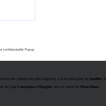
de confidentialité Popup
oins des visiteurs les plus exigeants, et il est idéal pour les
familles
, l
 de ski,
Les Contamines-Montjoie
, dans le massif du
Mont-Blanc