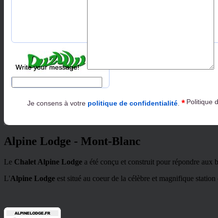
*
Code de Sécurité
Write your message!
*
Politique 
Je consens à votre
politique de confidentialité
.
Alpine Lodge - Mont-Blanc
Le
Chalet Alpine Lodge
a été conçu et construit pour répondre aux bes
L'
Alpine Lodge
est situé au coeur de la célèbre et magnifique station