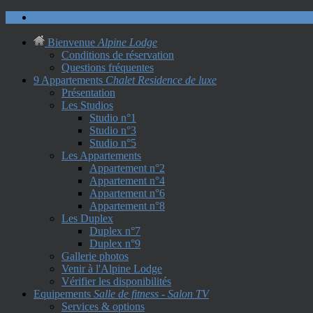
Nous contacter
Bienvenue
Alpine Lodge
Conditions de réservation
Questions fréquentes
9 Appartements
Chalet Residence de luxe
Présentation
Les Studios
Studio n°1
Studio n°3
Studio n°5
Les Appartements
Appartement n°2
Appartement n°4
Appartement n°6
Appartement n°8
Les Duplex
Duplex n°7
Duplex n°9
Gallerie photos
Venir à l'Alpine Lodge
Vérifier les disponibilités
Equipements
Salle de fitness - Salon TV
Services & options