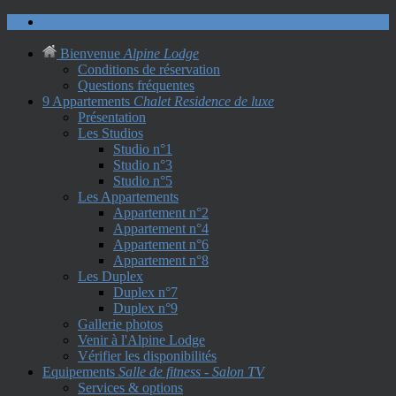
Nous contacter
Bienvenue
Alpine Lodge
Conditions de réservation
Questions fréquentes
9 Appartements
Chalet Residence de luxe
Présentation
Les Studios
Studio n°1
Studio n°3
Studio n°5
Les Appartements
Appartement n°2
Appartement n°4
Appartement n°6
Appartement n°8
Les Duplex
Duplex n°7
Duplex n°9
Gallerie photos
Venir à l'Alpine Lodge
Vérifier les disponibilités
Equipements
Salle de fitness - Salon TV
Services & options