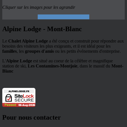
Cliquer sur les images pour les agrandir
Voir les tarifs & disponiblités
Alpine Lodge - Mont-Blanc
Le
Chalet Alpine Lodge
a été conçu et construit pour répondre aux
besoins des visiteurs les plus exigeants, et il est idéal pour les
familles
, les
groupes d'amis
ou les petits événements d'entreprise.
L'
Alpine Lodge
est situé au coeur de la célèbre et magnifique
station de ski,
Les Contamines-Montjoie
, dans le massif du
Mont-
Blanc
Pour nous contacter