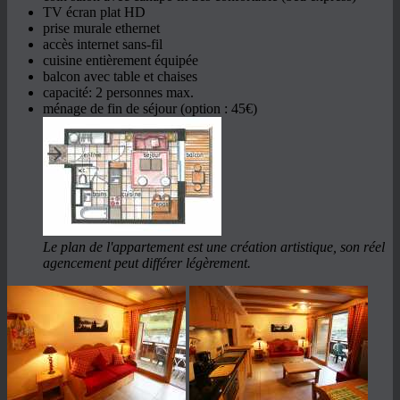
TV écran plat HD
prise murale ethernet
accès internet sans-fil
cuisine entièrement équipée
balcon avec table et chaises
capacité: 2 personnes max.
ménage de fin de séjour (option : 45€)
Le plan de l'appartement est une création artistique, son réel
agencement peut différer légèrement.