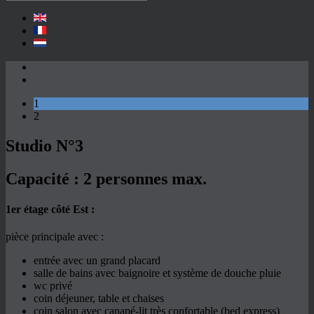
1
2
Studio N°3
Capacité :
2 personnes max.
1er étage côté Est :
pièce principale avec :
entrée avec un grand placard
salle de bains avec baignoire et système de douche pluie
wc privé
coin déjeuner, table et chaises
coin salon avec canapé-lit très confortable (bed express)