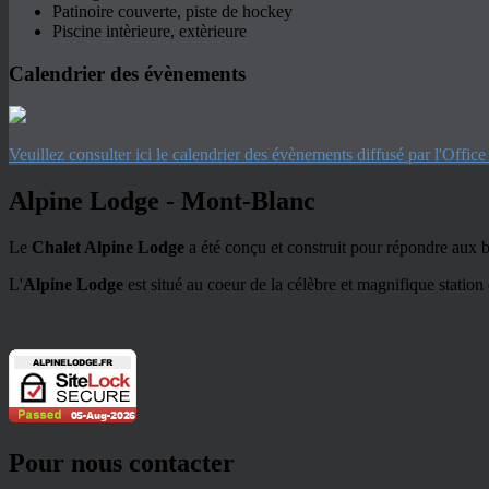
Patinoire couverte, piste de hockey
Piscine intèrieure, extèrieure
Calendrier des évènements
Veuillez consulter ici le calendrier des évènements diffusé par l'Offic
Alpine Lodge - Mont-Blanc
Le
Chalet Alpine Lodge
a été conçu et construit pour répondre aux bes
L'
Alpine Lodge
est situé au coeur de la célèbre et magnifique station
Pour nous contacter