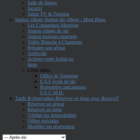
Salle de fitness
Jacuzzi
Salon TV & Terrasse
Station village
Station ski village - Mont Blanc
Les Contamines-Montjoie
Station village de ski
Station toujours enneigée
Vallée Blanche à Chamonix
Préparer son séjour
Après-ski
Acheter votre forfait en
ligne
Liens utiles
Office de Tourisme
E.S.F école de ski
Remontées mécaniques
S.E.C.M.H.
Tarifs & réservation
Réserver en ligne avec ReserviT
Réserver un séjour
Réserver en ligne
Vérifier les disponibilités
Offres spéciales
Modifier ma réservation