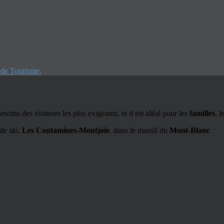
e de Tourisme.
oins des visiteurs les plus exigeants, et il est idéal pour les
familles
, l
 de ski,
Les Contamines-Montjoie
, dans le massif du
Mont-Blanc