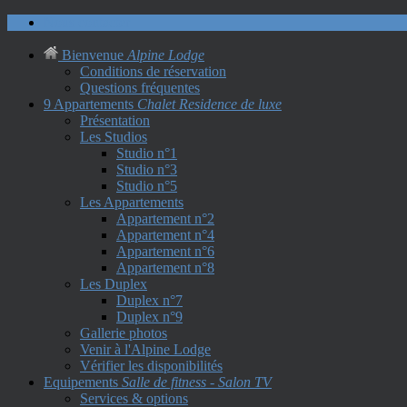
Nous contacter
Bienvenue
Alpine Lodge
Conditions de réservation
Questions fréquentes
9 Appartements
Chalet Residence de luxe
Présentation
Les Studios
Studio n°1
Studio n°3
Studio n°5
Les Appartements
Appartement n°2
Appartement n°4
Appartement n°6
Appartement n°8
Les Duplex
Duplex n°7
Duplex n°9
Gallerie photos
Venir à l'Alpine Lodge
Vérifier les disponibilités
Equipements
Salle de fitness - Salon TV
Services & options