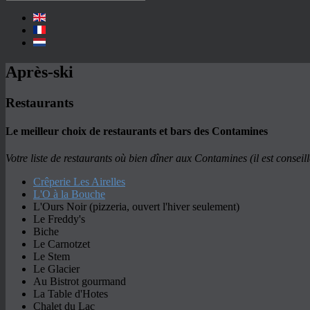
Après-ski
Restaurants
Le meilleur choix de restaurants et bars des Contamines
Votre liste de restaurants où bien dîner aux Contamines (il est conseill
Crêperie Les Airelles
L'O à la Bouche
L'Ours Noir (pizzeria, ouvert l'hiver seulement)
Le Freddy's
Biche
Le Carnotzet
Le Stem
Le Glacier
Au Bistrot gourmand
La Table d'Hotes
Chalet du Lac