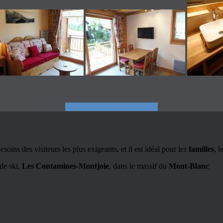
Voir les tarifs & disponibilités
oins des visiteurs les plus exigeants, et il est idéal pour les
familles
, l
 de ski,
Les Contamines-Montjoie
, dans le massif du
Mont-Blanc