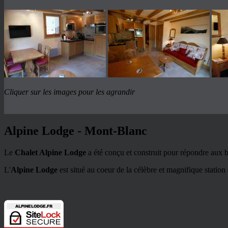
Cliquer sur les images pour les agrandir
Alpine Lodge - Mont-Blanc
Le
Chalet Alpine Lodge
a été conçu et construit pour répondre aux bes
L'
Alpine Lodge
est situé au coeur de la célèbre et magnifique station