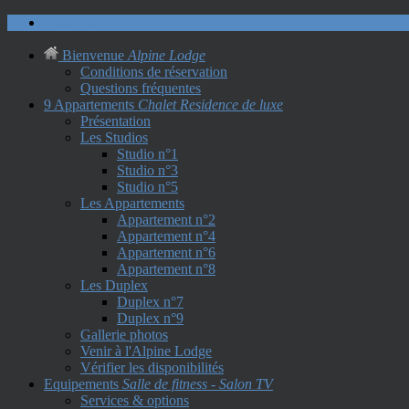
Nous contacter
Bienvenue
Alpine Lodge
Conditions de réservation
Questions fréquentes
9 Appartements
Chalet Residence de luxe
Présentation
Les Studios
Studio n°1
Studio n°3
Studio n°5
Les Appartements
Appartement n°2
Appartement n°4
Appartement n°6
Appartement n°8
Les Duplex
Duplex n°7
Duplex n°9
Gallerie photos
Venir à l'Alpine Lodge
Vérifier les disponibilités
Equipements
Salle de fitness - Salon TV
Services & options