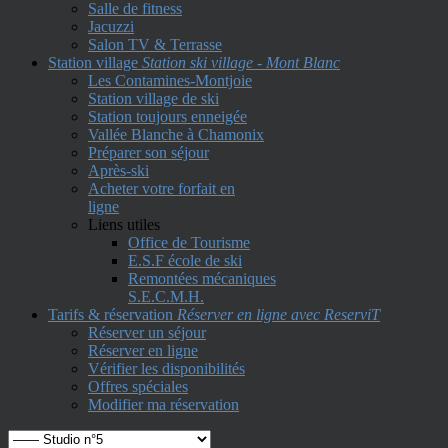
Salle de fitness
Jacuzzi
Salon TV & Terrasse
Station village
Station ski village - Mont Blanc
Les Contamines-Montjoie
Station village de ski
Station toujours enneigée
Vallée Blanche à Chamonix
Préparer son séjour
Après-ski
Acheter votre forfait en
ligne
Liens utiles
Office de Tourisme
E.S.F école de ski
Remontées mécaniques
S.E.C.M.H.
Tarifs & réservation
Réserver en ligne avec ReserviT
Réserver un séjour
Réserver en ligne
Vérifier les disponibilités
Offres spéciales
Modifier ma réservation