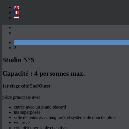
1
2
Studio N°5
Capacité :
4 personnes max.
1er étage côté Sud/Ouest :
pièce principale avec :
entrée avec un grand placard
lits superposés
salle de bains avec baignoire et système de douche pluie
wc privé
coin déjeuner, table et chaises