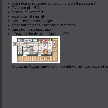
coin salon avec canapé-lit très confortable (bed express)
TV écran plat HD
prise murale ethernet
accès internet sans-fil
cuisine entièrement équipée
grand balcon d'angle avec table et chaises
capacité: 4 personnes max.
ménage de fin de séjour (option : 45€)
Le plan de l'appartement est une création artistique, son réel 