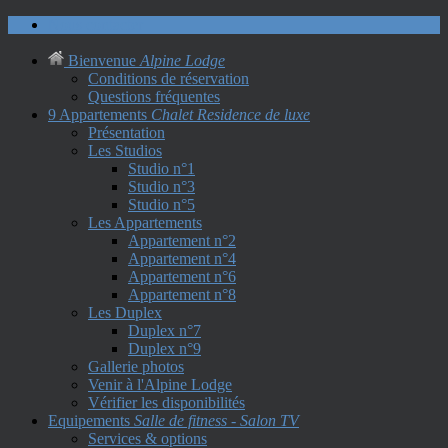
Nous contacter
Bienvenue
Alpine Lodge
Conditions de réservation
Questions fréquentes
9 Appartements
Chalet Residence de luxe
Présentation
Les Studios
Studio n°1
Studio n°3
Studio n°5
Les Appartements
Appartement n°2
Appartement n°4
Appartement n°6
Appartement n°8
Les Duplex
Duplex n°7
Duplex n°9
Gallerie photos
Venir à l'Alpine Lodge
Vérifier les disponibilités
Equipements
Salle de fitness - Salon TV
Services & options