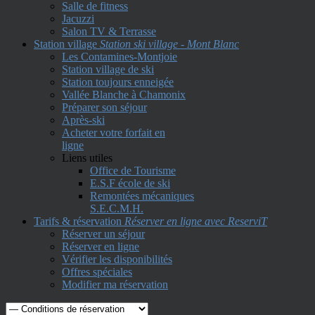
Salle de fitness
Jacuzzi
Salon TV & Terrasse
Station village
Station ski village - Mont Blanc
Les Contamines-Montjoie
Station village de ski
Station toujours enneigée
Vallée Blanche à Chamonix
Préparer son séjour
Après-ski
Acheter votre forfait en
ligne
Liens utiles
Office de Tourisme
E.S.F école de ski
Remontées mécaniques
S.E.C.M.H.
Tarifs & réservation
Réserver en ligne avec ReserviT
Réserver un séjour
Réserver en ligne
Vérifier les disponibilités
Offres spéciales
Modifier ma réservation