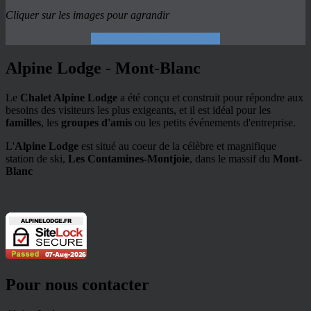
Cliquer sur les images pour agrandir
Voir les tarifs & disponibilités
Alpine Lodge - Mont-Blanc
Le
Chalet Alpine Lodge
a été conçu et construit pour répondre aux
besoins des visiteurs les plus exigeants, et il est idéal pour les
familles
, les
groupes d'amis
ou les petits événements d'entreprise.
L'
Alpine Lodge
est situé au coeur de la célèbre et magnifique
station de ski,
Les Contamines-Montjoie
, dans le massif du
Mont-
Blanc
Pour nous contacter