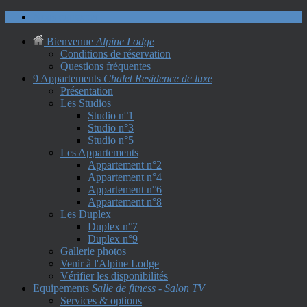
Nous contacter
Bienvenue
Alpine Lodge
Conditions de réservation
Questions fréquentes
9 Appartements
Chalet Residence de luxe
Présentation
Les Studios
Studio n°1
Studio n°3
Studio n°5
Les Appartements
Appartement n°2
Appartement n°4
Appartement n°6
Appartement n°8
Les Duplex
Duplex n°7
Duplex n°9
Gallerie photos
Venir à l'Alpine Lodge
Vérifier les disponibilités
Equipements
Salle de fitness - Salon TV
Services & options