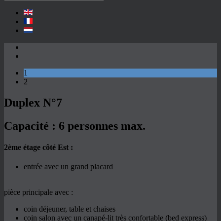
1
2
Duplex N°7
Capacité :
6 personnes max.
2ème étage côté Est :
entrée avec un grand placard
pièce principale avec :
coin déjeuner, table et chaises
coin salon avec un canapé-lit très confortable (bed express)