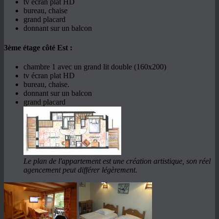
tv écran plat HD
bureau, chaise
grand placard
donnant sur un balcon
3ème étage côté Est :
chambre 1 avec un grand lit double (160x200)
tv écran plat HD
bureau, chaise.
donnant sur un balcon
grand placard
Le plan de l'appartement est une création artistique, son réel
agencement peut différer légèrement.