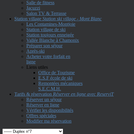
Salle de fitness
Jacuzzi
Salon TV & Terrasse
Station village
Station ski village - Mont Blanc
Les Contamines-Montjoie
Station village de ski
Station toujours enneigée
Vallée Blanche à Chamonix
Préparer son séjour
Après-ski
Acheter votre forfait en
ligne
Liens utiles
Office de Tourisme
E.S.F école de ski
Remontées mécaniques
S.E.C.M.H.
Tarifs & réservation
Réserver en ligne avec ReserviT
Réserver un séjour
Réserver en ligne
Vérifier les disponibilités
Offres spéciales
Modifier ma réservation