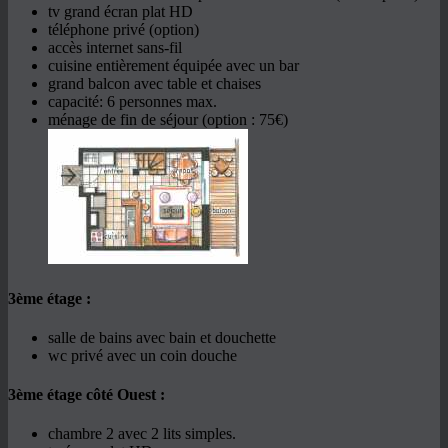
tv grand écran plat HD
téléphone privé (option)
accès internet sans-fil
cuisine entièrement équipée avec un bar
grand balcon avec table et chaises
capacité: 6 personnes max.
ménage de fin de séjour (option : 75€)
3ème étage :
salle de bains avec bain et douchette
wc privé avec un coin douche
3ème étage côté Ouest :
chambre 2 avec 2 lits simples.