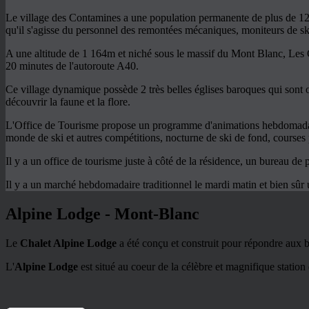
Le village des Contamines a une population permanente de plus de 120
qu'il s'agisse du personnel des remontées mécaniques, moniteurs de sk
A une altitude de 1 164m et niché sous le massif du Mont Blanc, Les Co
20 minutes de l'autoroute A40.
Ce village dynamique possède 2 très belles églises baroques qui sont o
découvrir la faune et la flore.
L'Office de Tourisme propose un programme d'animations hebdomadair
monde de ski et autres compétitions, nocturne de ski de fond, courses p
Il y a un office de tourisme juste à côté de la résidence, un bureau de 
Il y a un marché hebdomadaire traditionnel le mardi matin et bien sûr 
Alpine Lodge - Mont-Blanc
Le
Chalet Alpine Lodge
a été conçu et construit pour répondre aux bes
L'
Alpine Lodge
est situé au coeur de la célèbre et magnifique station