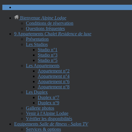
Nous contacter
Bienvenue
Alpine Lodge
Conditions de réservation
Questions fréquentes
9 Appartements
Chalet Residence de luxe
Présentation
Les Studios
Studio n°1
Studio n°3
Studio n°5
Les Appartements
Appartement n°2
Appartement n°4
Appartement n°6
Appartement n°8
Les Duplex
Duplex n°7
Duplex n°9
Gallerie photos
Venir à l'Alpine Lodge
Vérifier les disponibilités
Equipements
Salle de fitness - Salon TV
Services & options