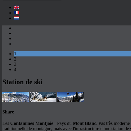
1
2
3
4
Station de ski
Share
Les
Contamines-Montjoie
- Pays du
Mont Blanc
. Pas très moderne
traditionnelle de montagne, mais avec l'infrastructure d'une station de 