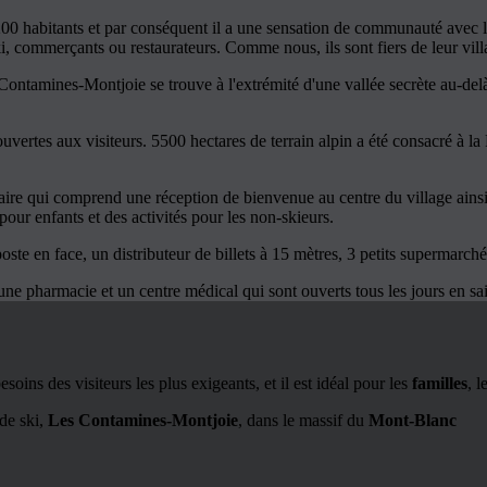
0 habitants et par conséquent il a une sensation de communauté avec la
i, commerçants ou restaurateurs. Comme nous, ils sont fiers de leur vil
ntamines-Montjoie se trouve à l'extrémité d'une vallée secrète au-delà 
uvertes aux visiteurs. 5500 hectares de terrain alpin a été consacré à l
e qui comprend une réception de bienvenue au centre du village ainsi
our enfants et des activités pour les non-skieurs.
poste en face, un distributeur de billets à 15 mètres, 3 petits supermarch
une pharmacie et un centre médical qui sont ouverts tous les jours en sa
oins des visiteurs les plus exigeants, et il est idéal pour les
familles
, l
 de ski,
Les Contamines-Montjoie
, dans le massif du
Mont-Blanc