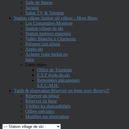
Salle de fitness
Jacuzzi
Salon TV & Terrasse
Station village
Station ski village - Mont Blanc
Les Contamines-Montjoie
Station village de ski
Station toujours enneigée
Vallée Blanche à Chamonix
Préparer son séjour
Après-ski
Acheter votre forfait en
ligne
Liens utiles
Office de Tourisme
E.S.F école de ski
Remontées mécaniques
S.E.C.M.H.
Tarifs & réservation
Réserver en ligne avec ReserviT
Réserver un séjour
Réserver en ligne
Vérifier les disponibilités
Offres spéciales
Modifier ma réservation