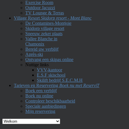
Exercise Room
Outdoor Jacuzzi
TV Lounge & Terras
Village Resort
Skidorp resort - Mont Blanc
De Contamines-Montjoie
Skidorp village resort
Sneeuw zeker plaats
Vallee Blanche in
Chamonix
Bereid uw verblijf
Après-ski
Ontvang een skipas online
Nuttige links
VVV-kantoor
E.S.F skischool
Skilift bedrijf S.E.C.M.H
Tarieven en Reservering
Boek nu met ReserviT
Boek een verblijf
Boek nu online
Controleer beschikbaarheid
Speciale aanbiedingen
Mijn reservering