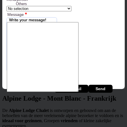
Others
*
Message
Write your message!
*
Security Code
Alpine Lodge - Mont Blanc - Frankrijk
De
Alpine Lodge Chalet
is ontworpen en gebouwd om aan de
behoeften van de meer veeleisende alpine bezoeker te voldoen en is
ideaal voor gezinnen
, Groepen
vrienden
of kleine zakelijke
evenementen.