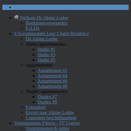
Neem contact met ons op
Welkom
De Alpine Lodge
Boekingsvoorwaarden
F.A.Qs
9 Accommodatie
Luxe Chalet Residence
De Alpine Lodge
Studio appartementen
Studio #1
Studio #3
Studio #5
Appartmenten
Appartement #2
Appartement #4
Appartement #6
Appartement #8
Duplex appartementen
Duplex #7
Duplex #9
Fotogalerij
Ervoer naar Alpine Lodge
Controleer beschikbaarheid
Voorzieningen
Fitness - TV Lounge
Voorzieningen & opties