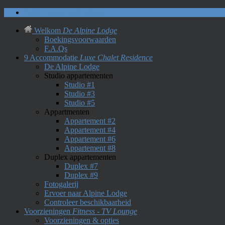
Neem contact met ons op
Welkom
De Alpine Lodge
Boekingsvoorwaarden
F.A.Qs
9 Accommodatie
Luxe Chalet Residence
De Alpine Lodge
Studio appartementen
Studio #1
Studio #3
Studio #5
Appartmenten
Appartement #2
Appartement #4
Appartement #6
Appartement #8
Duplex appartementen
Duplex #7
Duplex #9
Fotogalerij
Ervoer naar Alpine Lodge
Controleer beschikbaarheid
Voorzieningen
Fitness - TV Lounge
Voorzieningen & opties