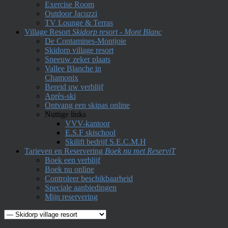
Exercise Room
Outdoor Jacuzzi
TV Lounge & Terras
Village Resort
Skidorp resort - Mont Blanc
De Contamines-Montjoie
Skidorp village resort
Sneeuw zeker plaats
Vallee Blanche in
Chamonix
Bereid uw verblijf
Après-ski
Ontvang een skipas online
Nuttige links
VVV-kantoor
E.S.F skischool
Skilift bedrijf S.E.C.M.H
Tarieven en Reservering
Boek nu met ReserviT
Boek een verblijf
Boek nu online
Controleer beschikbaarheid
Speciale aanbiedingen
Mijn reservering