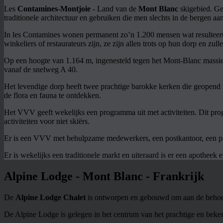
Les
Contamines-Montjoie
- Land van de
Mont Blanc
skigebied. Ge
traditionele architectuur en gebruiken die men slechts in de bergen aa
In les Contamines wonen permanent zo’n 1.200 mensen wat resulteert i
winkeliers of restaurateurs zijn, ze zijn allen trots op hun dorp en zu
Op een hoogte van 1.164 m, ingenesteld tegen het Mont-Blanc massief,
vanaf de snelweg A 40.
Het levendige dorp heeft twee prachtige barokke kerken die geopend z
de flora en fauna te ontdekken.
Het VVV geeft wekelijks een programma uit met activiteiten. Dit prog
activiteiten voor niet skiërs.
Er is een VVV met behulpzame medewerkers, een postkantoor, een paa
Er is wekelijks een traditionele markt en uiteraard is er een apotheek
Alpine Lodge - Mont Blanc - Frankrijk
De
Alpine Lodge Chalet
is ontworpen en gebouwd om aan de behoeft
De Alpine Lodge is gelegen in het centrum van het prachtige en bek