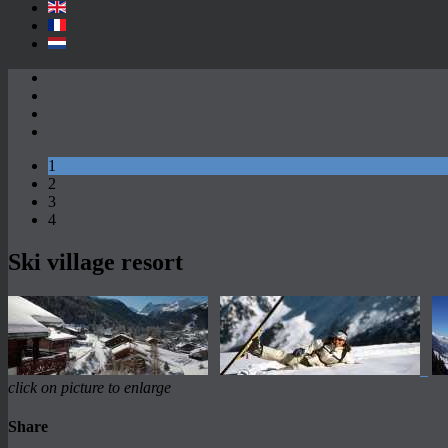
1
2
3
4
Ski village resort
click on picture to enlarge
Share