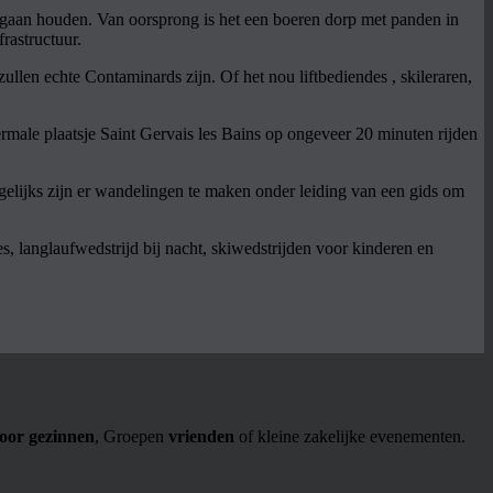
 gaan houden. Van oorsprong is het een boeren dorp met panden in
rastructuur.
llen echte Contaminards zijn. Of het nou liftbediendes , skileraren,
rmale plaatsje Saint Gervais les Bains op ongeveer 20 minuten rijden
gelijks zijn er wandelingen te maken onder leiding van een gids om
, langlaufwedstrijd bij nacht, skiwedstrijden voor kinderen en
voor gezinnen
, Groepen
vrienden
of kleine zakelijke evenementen.