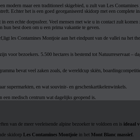
en modern maar een traditioneel skigebied, u zult van Les Contamines
ntreft. Echter het is een goed georganiseerd skidorp met een complete inf
n een echte dorpssfeer. Veel mensen met wie u in contact zult komen zu
llen hun best doen om u een prima vakantie te geven.
ligt les Contamines Montjoie aan het eindpunt van de vallei na het the
ijn voor bezoekers. 5.500 hectares is bestemd tot Natuurreservaat – da
ramma bevat veel zaken zoals, de wereldcup skiën, boardingcompetities
r supermarkten, en wat souvinir- en geschenkartikelenwinkels.
 en een medisch centrum wat dagelijks geopend is.
en van de meer veeleisende alpine bezoeker te voldoen en is
ideaal 
ende skidorp
Les Contamines Montjoie
in het
Mont Blanc massief
.