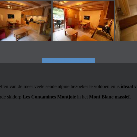
Controleer beschikbaarheid
en van de meer veeleisende alpine bezoeker te voldoen en is
ideaal 
ende skidorp
Les Contamines Montjoie
in het
Mont Blanc massief
.