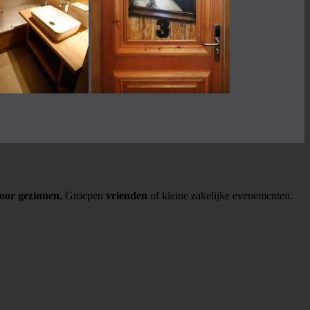
voor gezinnen
, Groepen
vrienden
of kleine zakelijke evenementen.