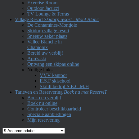
Exercise Room
Outdoor Jacuzzi
TV Lounge & Terras
Village Resort
Skidorp resort - Mont Blanc
De Contamines-Montjoie
Skidorp village resort
Sneeuw zeker plaats
Vallee Blanche in
Chamonix
Bereid uw verblijf
Après-ski
Ontvang een skipas online
Nuttige links
VVV-kantoor
E.S.F skischool
Skilift bedrijf S.E.C.M.H
Tarieven en Reservering
Boek nu met ReserviT
Boek een verblijf
Boek nu online
Controleer beschikbaarheid
Speciale aanbiedingen
Mijn reservering