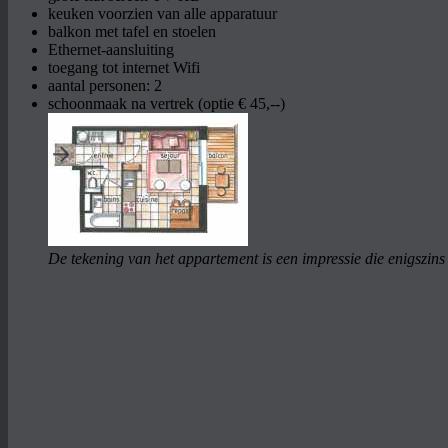
keuken voorzien van alle apparatuur
balkon met tafel en stoelen
Ethernet-aansluiting
toegang tot internet Wifi
aantal personen: 2
schoonmaak na vertrek (optie € 45,--)
De tekening van het appartement is een impressie die enigszins