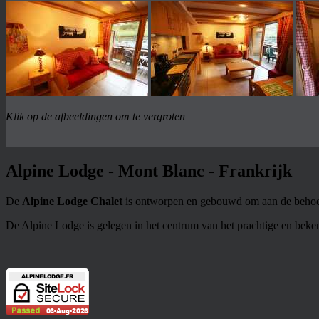
Klik op de afbeeldingen om te vergroten
Alpine Lodge - Mont Blanc - Frankrijk
De
Alpine Lodge Chalet
is ontworpen en gebouwd om aan de behoeft
De Alpine Lodge is gelegen in het centrum van het prachtige en bek