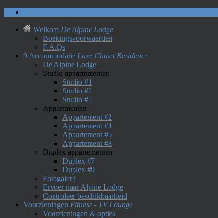
Neem contact met ons op
Welkom
De Alpine Lodge
Boekingsvoorwaarden
F.A.Qs
9 Accommodatie
Luxe Chalet Residence
De Alpine Lodge
Studio appartementen
Studio #1
Studio #3
Studio #5
Appartmenten
Appartement #2
Appartement #4
Appartement #6
Appartement #8
Duplex appartementen
Duplex #7
Duplex #9
Fotogalerij
Ervoer naar Alpine Lodge
Controleer beschikbaarheid
Voorzieningen
Fitness - TV Lounge
Voorzieningen & opties