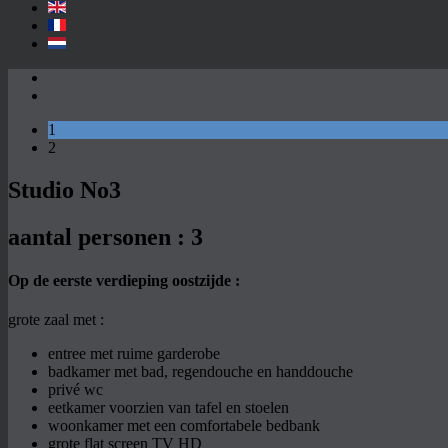
1
2
Studio No3
aantal
personen : 3
Op de eerste verdieping oostzijde :
grote zaal met :
entree met ruime garderobe
badkamer met bad, regendouche en handdouche
privé wc
eetkamer voorzien van tafel en stoelen
woonkamer met een comfortabele bedbank
grote flat screen TV HD