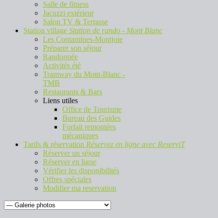
Salle de fitness
Jacuzzi extérieur
Salon TV & Terrasse
Station village
Station de rando - Mont Blanc
Les Contamines-Montjoie
Préparer son séjour
Randonnée
Activités été
Tramway du Mont-Blanc -
TMB
Restaurants & Bars
Liens utiles
Office de Tourisme
Bureau des Guides
Forfait remontées
mécaniques
Tarifs & réservation
Réservez en ligne avec ReserviT
Réserver un séjour
Réserver en ligne
Vérifier les disponibilités
Offres spéciales
Modifier ma reservation