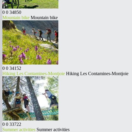
0
0
34850
Mountain bike
Mountain bike
0
0
34152
Hiking Les Contamines-Montjoie
Hiking Les Contamines-Montjoie
0
0
33722
Summer activities
Summer activities