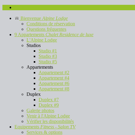
Nous contacter
Bienvenue
Alpine Lodge
Conditions de réservation
Questions fréquentes
9 Appartements
Chalet Residence de luxe
L'Alpine Lodge
Studios
Studio #1
Studio #3
Studio #5
Appartements
Appartement #2
Appartement #4
Appartement #6
Appartement #8
Duplex
Duplex #7
Duplex #9
Galerie photos
Venir à l'Alpine Lodge
Vérifier les disponibilités
Equipements
Fitness - Salon TV
Services & options