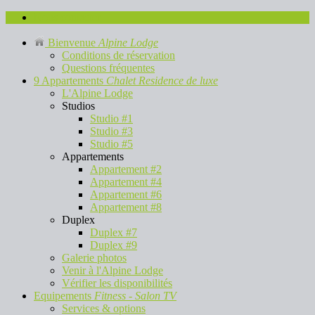
Nous contacter
Bienvenue
Alpine Lodge
Conditions de réservation
Questions fréquentes
9 Appartements
Chalet Residence de luxe
L'Alpine Lodge
Studios
Studio #1
Studio #3
Studio #5
Appartements
Appartement #2
Appartement #4
Appartement #6
Appartement #8
Duplex
Duplex #7
Duplex #9
Galerie photos
Venir à l'Alpine Lodge
Vérifier les disponibilités
Equipements
Fitness - Salon TV
Services & options