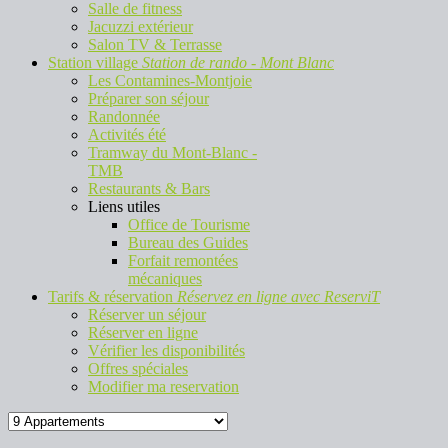
Salle de fitness
Jacuzzi extérieur
Salon TV & Terrasse
Station village
Station de rando - Mont Blanc
Les Contamines-Montjoie
Préparer son séjour
Randonnée
Activités été
Tramway du Mont-Blanc -
TMB
Restaurants & Bars
Liens utiles
Office de Tourisme
Bureau des Guides
Forfait remontées
mécaniques
Tarifs & réservation
Réservez en ligne avec ReserviT
Réserver un séjour
Réserver en ligne
Vérifier les disponibilités
Offres spéciales
Modifier ma reservation