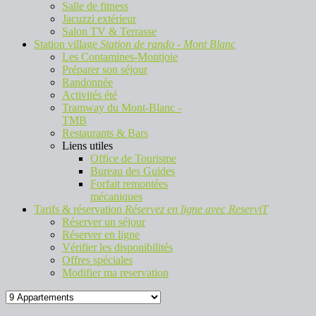
Salle de fitness
Jacuzzi extérieur
Salon TV & Terrasse
Station village
Station de rando - Mont Blanc
Les Contamines-Montjoie
Préparer son séjour
Randonnée
Activités été
Tramway du Mont-Blanc -
TMB
Restaurants & Bars
Liens utiles
Office de Tourisme
Bureau des Guides
Forfait remontées
mécaniques
Tarifs & réservation
Réservez en ligne avec ReserviT
Réserver un séjour
Réserver en ligne
Vérifier les disponibilités
Offres spéciales
Modifier ma reservation