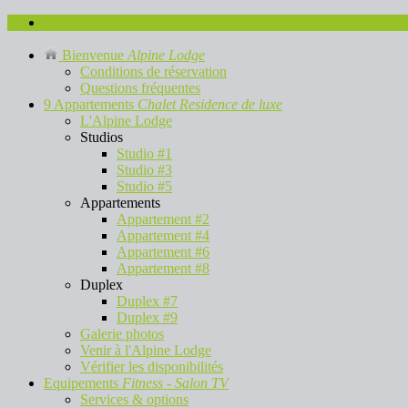
Nous contacter
Bienvenue
Alpine Lodge
Conditions de réservation
Questions fréquentes
9 Appartements
Chalet Residence de luxe
L'Alpine Lodge
Studios
Studio #1
Studio #3
Studio #5
Appartements
Appartement #2
Appartement #4
Appartement #6
Appartement #8
Duplex
Duplex #7
Duplex #9
Galerie photos
Venir à l'Alpine Lodge
Vérifier les disponibilités
Equipements
Fitness - Salon TV
Services & options