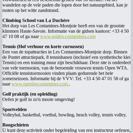
wandelen op de vele paden die lopen door het natuurgebied, kan je
rusten op het witte zandstrand.
Climbing School van La Duchère
Het dorp van Les Contamines-Montjoie heeft een van de grootste
klimmen Haute-Savoie. Informatie van de gidsen kantoor: +33 4 50
47 10 08 of ga naar
www.guides-contamines.com
Tennis (Hof verhuur en korte cursussen)
Een van de topattracties in Les Contamines-Montjoie dorp. Binnen
de Pontet attractiepark, 8 tennisbanen (inclusief een synthetische klei
Tennis) en een training muur zijn beschikbaar. Deze site is onderdeel
van vele toernooien, van de beroemde vrouwen tennis Open WTA.
Officiële tennistoernooien vinden plaats gedurende het hele
zomerseizoen. Informatie bij de VVV: Tel. +33 4 50 47 01 58 of ga
naar
www.openlescontamines.com
.
Golf praktijk (en opleiding)
Oefen je golf in zo'n mooie omgeving!
Sportvelden
Volleybal, basketbal, voetbal, bowling, beach volley, tennis volley.
Boogschieten
U kunt deze activiteit onder begeleiding van een instructeur oefenen,