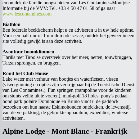
en ontdek de familie boogschieten van Les Contamines-Montjoie.
Informatie bij de VVV: Tel. +33 4 50 47 01 58 of ga naar
www.lescontamines.com
Biathlon
Een federale beeldscherm helpt u en adviseren u in uw hele uptime.
Voor een half uur of 1 uur durende sessie, ontdek het geweer in een
site volledig gewijd is aan deze activiteit.
Avontuur boomklimmen
Thrills met Tiroolse oversteek over het meer, netten, touwbruggen,
Tarzan sprongen, en bruggen.
Rond het Club House
Lake water met verhuur van bootjes en waterfietsen, vissen
(visvergunning en opties zijn verkrijgbaar bij de Toeristische Dienst
van Les Contamines.). Fun springen (trampoline voor de kinderen
om stunts veilig uit te voeren), mini-golf 18 holes, pony's pedaal.
hond park polaire Dominique en Bruno vindt u de paddock
bezoeken om hun naaste Eskimohonden ontdekken, de levensstijl
van de verpakking, de gebruikte apparatuur, expedities, winterse
activiteiten.
Alpine Lodge - Mont Blanc - Frankrijk