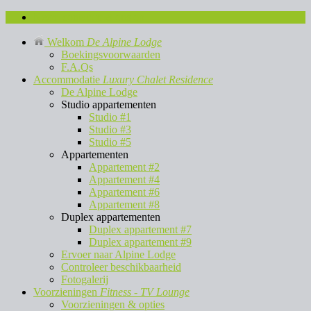
Neem contact met ons op
Welkom
De Alpine Lodge
Boekingsvoorwaarden
F.A.Qs
Accommodatie
Luxury Chalet Residence
De Alpine Lodge
Studio appartementen
Studio #1
Studio #3
Studio #5
Appartementen
Appartement #2
Appartement #4
Appartement #6
Appartement #8
Duplex appartementen
Duplex appartement #7
Duplex appartement #9
Ervoer naar Alpine Lodge
Controleer beschikbaarheid
Fotogalerij
Voorzieningen
Fitness - TV Lounge
Voorzieningen & opties